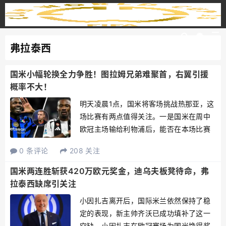
弗拉泰西
国米小幅轮换全力争胜！图拉姆兄弟难聚首，右翼引援
概率不大！
明天凌晨1点，国米将客场挑战热那亚，这
场比赛有两点值得关注。一是国米在周中
欧冠主场输给利物浦后，能否在本场比赛
重新赢球回到胜利轨道。球队本赛季虽然
0 条评论
208 关注
强强对话表现不佳，但每次输给强队后都
能在对阵弱旅时迅速反弹找回赢球状态，
国米两连胜斩获420万欧元奖金，迪乌夫板凳待命，弗
这一场与热那亚也是球队...
拉泰西缺席引关注
小因扎吉离开后，国际米兰依然保持了稳
定的表现，新主帅齐沃已成功填补了这一
空缺。小因扎吉在欧冠赛场为国米挣得奖