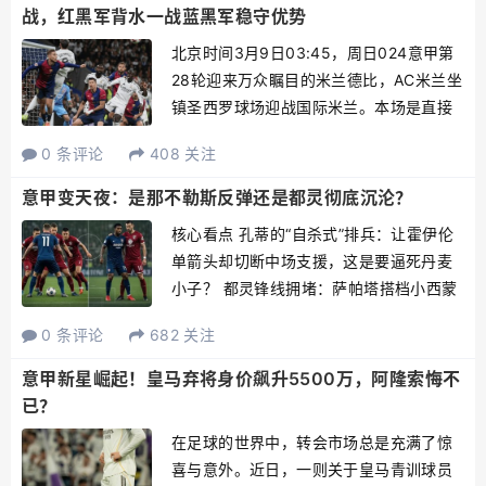
对...
战，红黑军背水一战蓝黑军稳守优势
北京时间3月9日03:45，周日024意甲第
28轮迎来万众瞩目的米兰德比，AC米兰坐
镇圣西罗球场迎战国际米兰。本场是直接
决定意甲争冠走势的巅峰对决，AC米兰暂
0 条评论
408 关注
列联赛第二，落后榜首国米10分，唯有取
胜才能保留争冠希望，主场背水一战战意
意甲变天夜：是那不勒斯反弹还是都灵彻底沉沦？
拉满；国...
核心看点 孔蒂的“自杀式”排兵：让霍伊伦
单箭头却切断中场支援，这是要逼死丹麦
小子？ 都灵锋线拥堵：萨帕塔搭档小西蒙
尼，两个站桩中锋在禁区互相绊脚，战术
0 条评论
682 关注
倒退十年。 保级生死时速：都灵若输球直
接跌入降级区泥潭，而那不勒斯还在为欧
意甲新星崛起！皇马弃将身价飙升5500万，阿隆索悔不
战资格梦游。孔蒂...
已？
在足球的世界中，转会市场总是充满了惊
喜与意外。近日，一则关于皇马青训球员