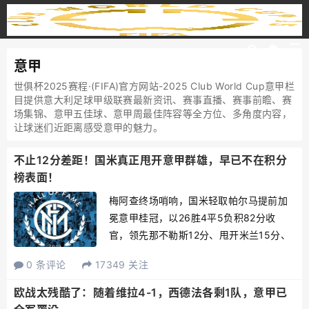
意甲
世俱杯2025赛程·(FIFA)官方网站-2025 Club World Cup意甲栏
目提供意大利足球甲级联赛最新资讯、赛事直播、赛事前瞻、赛
场集锦、意甲五佳球、意甲周最佳阵容等全方位、多角度内容，
让球迷们近距离感受意甲的魅力。
不止12分差距！国米真正甩开意甲群雄，早已不在积分
榜表面！
梅阿查终场哨响，国米轻取帕尔马提前加
冕意甲桂冠，以26胜4平5负积82分收
官，领先那不勒斯12分、甩开米兰15分、
高出尤文17分。冰冷的积分差距只是最终
0 条评论
17349 关注
呈现的结果，真正拉开国米与其他意甲豪
门距离的，从来不止积分榜上的数字，而
欧战太残酷了：随着维拉4-1，西德法各剩1队，意甲已
是建队逻辑、转会...