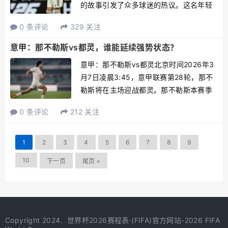
的故事引发了众多球迷的热议。这名年轻
球员在被皇马以600万欧元的价格放走
0 条评论
329 关注
后，竟然在意甲的舞台上大放异彩，如今
身价已飙升至5500万欧元，成为意甲数据
意甲：那不勒斯vs都灵，谁能延续强势状态？
榜的顶尖中场。令人不...
意甲：那不勒斯vs都灵北京时间2026年3
月7日凌晨3:45，意甲联赛第28轮，那不
勒斯将在主场迎战都灵。那不勒斯本赛季
的表现尚可，27轮联赛过后，取得了16胜
0 条评论
212 关注
5平6负的成绩，以53个积分排名联赛第3
位，与上赛季的成绩有所下滑，目前身处
欧冠...
1
2
3
4
5
6
7
8
9
10
下一页
尾页 »
Copyright 2024.
世界杯2026赛程表·(FIFA)官方网站-2026 FIFA