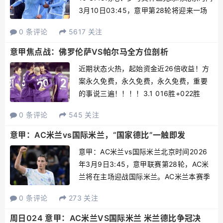
3月10日03:45，意甲第28轮将迎来一场
焦点战，拉齐奥坐镇罗马奥林匹克球场迎
0 条评论
5617 关注
战萨索洛，拉齐奥目前27轮积34分排名第
11位，萨索洛27轮积38分排名...
意甲焦点战：佛罗伦萨VS帕尔马全方位剖析
近期状态火热，起始资金近26倍收益！方
案永久免费，永久免费，永久免费，重要
的事说三遍！！！！3.1 016胜+022胜
sp2.62√ 3.3 003让胜+006胜
0 条评论
545 关注
sp2.52√3.4 006胜+010负sp2.73√3.5
001让胜+00...
意甲：AC米兰vs国际米兰，“国家德比”一触即发
意甲：AC米兰vs国际米兰北京时间2026
年3月9日3:45，意甲联赛第28轮，AC米
兰将在主场迎战国际米兰。AC米兰本赛季
的表现非常出色，27轮联赛过后，取得了
0 条评论
273 关注
16胜9平2负的成绩，以57个积分排名联赛
次席，目前虽然身处欧冠区，但与本场
周日024 意甲：AC米兰VS国际米兰 米兰德比争冠决