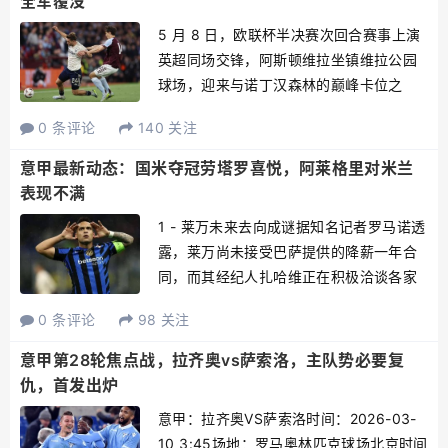
全军覆没
5 月 8 日，欧联杯半决赛次回合赛事上演
英超同场交锋，阿斯顿维拉坐镇维拉公园
球场，迎来与诺丁汉森林的巅峰卡位之
战。赛前联赛积分榜上，维拉稳居英超第
0 条评论
140 关注
5 梯队，整体阵容厚度充沛，双线作战节
奏把控得当，主场竞技状态始终保持在
意甲最新动态：国米夺冠劳塔罗喜悦，阿莱格里对米兰
线，志在冲击欧联杯...
表现不满
1 - 莱万未来去向成谜据知名记者罗马诺透
露，莱万尚未接受巴萨提供的降薪一年合
同，而其经纪人扎哈维正在积极洽谈各家
俱乐部的报价。罗马诺表示：“澄清莱万多
0 条评论
98 关注
夫斯基究竟选择离开还是留队非常重要。
扎哈维近日将在欧洲多地与不同球队进行
意甲第28轮焦点战，拉齐奥vs萨索洛，主队势必要复
沟通，并将与巴萨...
仇，首发出炉
意甲：拉齐奥VS萨索洛时间：2026-03-
10 3:45场地：罗马奥林匹克球场北京时间