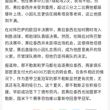
盟国米，他在赛季中打进7球助攻2次，表现不俗。然
而，弗拉泰西并未受到重用，超过三分之二比赛他都是
替补上场，小因扎吉更信任姆希塔良等老将，这让他感
到不满。
在对阵巴萨的欧冠半决赛中，弗拉泰西在加时赛时攻入
制胜进球，帮助球队晋级决赛。然而，在随后对阵巴黎
的决赛中，弗拉泰西并未获得出场机会，这使得他倍感
失望，赛后直接向小因扎吉质问，成为他愿意离开的导
火索。尽管球队换帅，但他仍坚持离队的决定。
报道称，那不勒斯和罗马都在追逐弗拉泰西，两家俱乐
部愿意支付大约4000万欧元的转会费。在条件相近的情
况下，作为意甲卫冕冠军的那不勒斯显然更有优势，尤
其还有孔蒂的吸引力。这个夏天，那不勒斯正在积极引
援，早前成功签下了德布劳内，若弗拉泰西也加盟那不
勒斯，国米下个赛季恐怕难以重新夺回意甲冠军。