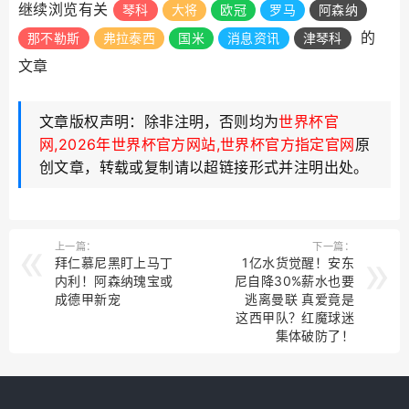
继续浏览有关
琴科
大将
欧冠
罗马
阿森纳
的
那不勒斯
弗拉泰西
国米
消息资讯
津琴科
文章
文章版权声明：除非注明，否则均为
世界杯官
网,2026年世界杯官方网站,世界杯官方指定官网
原
创文章，转载或复制请以超链接形式并注明出处。
上一篇：
下一篇：
拜仁慕尼黑盯上马丁
1亿水货觉醒！安东
内利！阿森纳瑰宝或
尼自降30%薪水也要
成德甲新宠
逃离曼联 真爱竟是
这西甲队？红魔球迷
集体破防了！