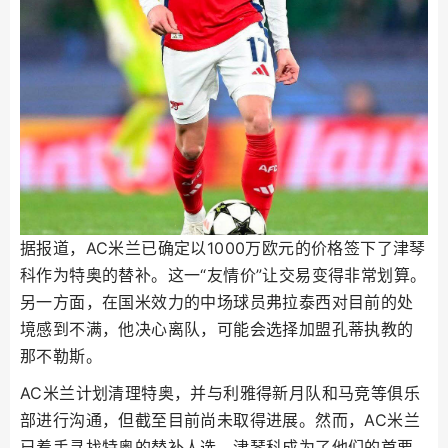
据报道，AC米兰已确定以1000万欧元的价格签下了津琴
科作为特奥的替补。这一“友情价”让交易变得非常划算。
另一方面，在国米效力的中场球员弗拉泰西对目前的处
境感到不满，他决心离队，可能会选择加盟孔蒂执教的
那不勒斯。
AC米兰计划清理特奥，并与利雅得新月队和马竞等俱乐
部进行沟通，但截至目前尚未取得进展。然而，AC米兰
已着手寻找特奥的替补人选，津琴科成为了他们的首要