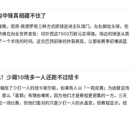
购中锋真相藏不住了
夜晚，若昂·佩德罗用三种方式把球送进主队球门。左右脚加头球，完
仿佛在向全世界宣告：切尔西这7500万欧元花得值。场边的球迷从质
了一个半场的时间。这位巴西前锋的炸裂表现，让那些赛季初嘲讽蓝
思！少踢10场多一人还跑不过纽卡
-2输给了少打一人的纽卡斯尔联，如果有人以「一周双赛」为由替这场
，那么「喜鹊」有理由嘲笑，因为他们才是赛程更密集的一方。三天
过一场比赛，但他们面对的只是少打一人的水晶宫。但赛程显示，纽