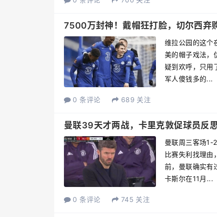
7500万封神！戴帽狂打脸，切尔西弃
维拉公园的这个
美的帽子戏法，
疑到欢呼，只用
军人傻钱多的...
0 条评论
689 关注
曼联39天才两战，卡里克敦促球员反
曼联周三客场1
比赛失利找理由
前，曼联确实有
卡斯尔在11月...
0 条评论
745 关注