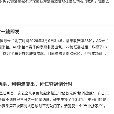
6岁的安切洛蒂被不少球迷认为是最适合现在曼联情况的教练，但他去
.
”一触即发
s国际米兰北京时间2026年3月9日3:45，意甲联赛第28轮，AC米兰
际米兰。AC米兰本赛季的表现非常出色，27轮联赛过后，取得了16
，以57个积分排名联赛次席，目前虽然身处欧冠区，但与本场对...
马绝杀，利物浦复出，拜仁夺冠倒计时
圣日耳曼，这支全队身价加起来超过12亿欧元的“银河战舰”，在自己
身价不到自己三分之一的摩纳哥，硬生生揍了个3比1。 更邪门的是，
本赛季第四次面对大巴黎时率先破门了，活脱脱一个“专业拆家户”。