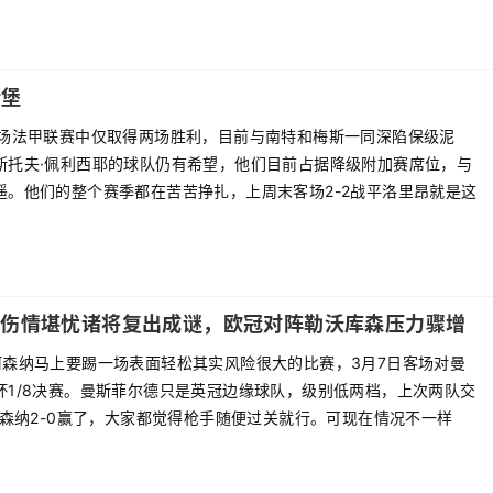
斯堡
0场法甲联赛中仅取得两场胜利，目前与南特和梅斯一同深陷保级泥
斯托夫·佩利西耶的球队仍有希望，他们目前占据降级附加赛席位，与
遥。他们的整个赛季都在苦苦挣扎，上周末客场2-2战平洛里昂就是这
，伤情堪忧诸将复出成谜，欧冠对阵勒沃库森压力骤增
阿森纳马上要踢一场表面轻松其实风险很大的比赛，3月7日客场对曼
杯1/8决赛。曼斯菲尔德只是英冠边缘球队，级别低两档，上次两队交
阿森纳2-0赢了，大家都觉得枪手随便过关就行。可现在情况不一样