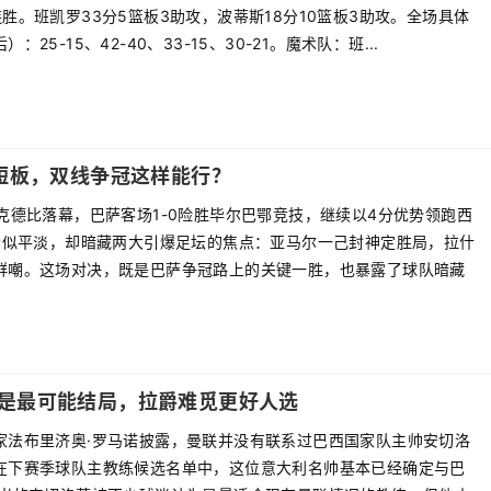
胜。班凯罗33分5篮板3助攻，波蒂斯18分10篮板3助攻。全场具体
：25-15、42-40、33-15、30-21。魔术队：班...
掩短板，双线争冠这样能行？
克德比落幕，巴萨客场1-0险胜毕尔巴鄂竞技，继续以4分优势领跑西
分看似平淡，却暗藏两大引爆足坛的焦点：亚马尔一己封神定胜局，拉什
群嘲。这场对决，既是巴萨争冠路上的关键一胜，也暴露了球队暗藏
是最可能结局，拉爵难觅更好人选
家法布里济奥·罗马诺披露，曼联并没有联系过巴西国家队主帅安切洛
在下赛季球队主教练候选名单中，这位意大利名帅基本已经确定与巴