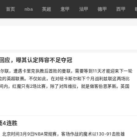
首页
nba
英超
意甲
法甲
德甲
西甲
回应，曝其认定阵容不足夺冠
卡斯尔联，遭遇卡里克执教后首败的曼联，需要等到11天才能迎来下一轮
拉的英超联赛。不仅如此，在对纽卡斯尔和下个月战利兹联这两场比
时间内，红魔只有2场比赛，除了对阵维拉，就是做客伯恩茅斯。英国
鹿4连胜
北京时间3月9日NBA常规赛，客场作战的魔术以130-91击败雄