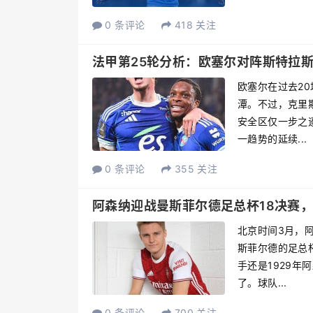
0 条评论
418 关注
法甲第25轮分析：欧塞尔对阵斯特拉
欧塞尔在过去2
潭。不过，克里
安全区仅一步之
一趋势的延续...
0 条评论
355 关注
阿森纳迎战曼斯菲尔德足总杯18决赛
北京时间3月，
斯菲尔德的足总
手还是1929年
了。球队...
0 条评论
700 关注