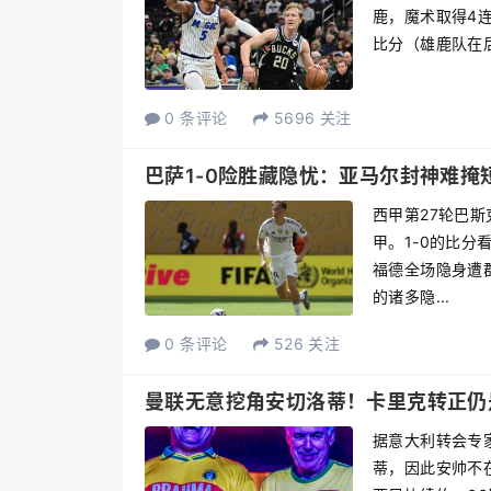
鹿，魔术取得4连
比分（雄鹿队在后）
0 条评论
5696 关注
巴萨1-0险胜藏隐忧：亚马尔封神难
西甲第27轮巴斯
甲。1-0的比
福德全场隐身遭
的诸多隐...
0 条评论
526 关注
曼联无意挖角安切洛蒂！卡里克转正仍
据意大利转会专
蒂，因此安帅不