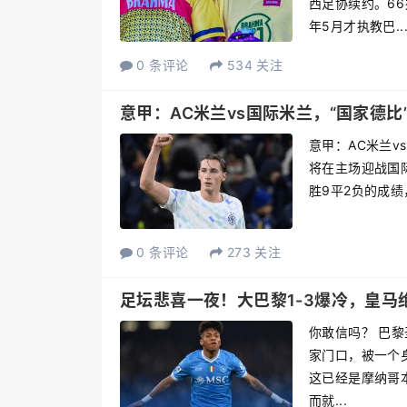
西足协续约。6
年5月才执教巴..
0 条评论
534 关注
意甲：AC米兰vs国际米兰，“国家德比
意甲：AC米兰v
将在主场迎战国
胜9平2负的成绩
0 条评论
273 关注
足坛悲喜一夜！大巴黎1-3爆冷，皇
你敢信吗？ 巴黎
家门口，被一个
这已经是摩纳哥
而就...