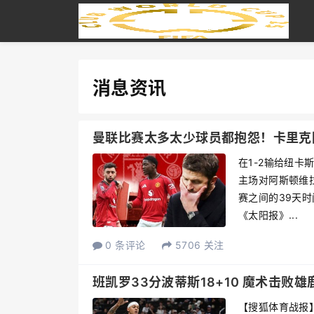
消息资讯
曼联比赛太多太少球员都抱怨！卡里克
在1-2输给纽
主场对阿斯顿维
赛之间的39天
《太阳报》...
0 条评论
5706 关注
班凯罗33分波蒂斯18+10 魔术击败雄
【搜狐体育战报】