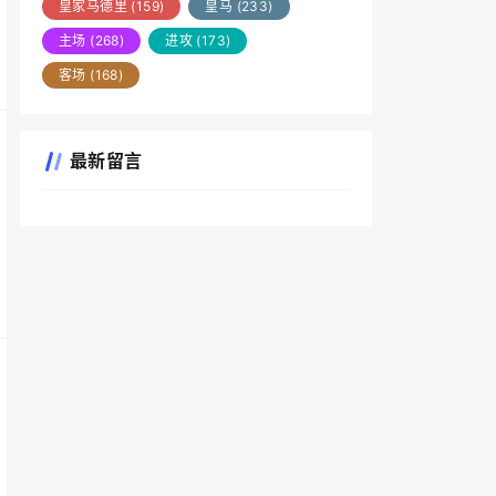
皇家马德里
(159)
皇马
(233)
主场
(268)
进攻
(173)
客场
(168)
最新留言