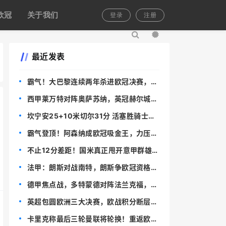
欧冠
关于我们
登录
注册
最近发表
霸气！大巴黎连续两年杀进欧冠决赛，王
朝雏形已现
西甲莱万特对阵奥萨苏纳，英冠赫尔城迎
战米尔沃尔，比分预测与赛事分析
坎宁安25+10米切尔31分 活塞胜骑士总
分2-0
霸气登顶！阿森纳成欧冠吸金王，力压拜
仁巴黎，奖金预估超 1.28 亿镑
不止12分差距！国米真正甩开意甲群雄，
早已不在积分榜表面！
法甲：朗斯对战南特，朗斯争欧冠资格，
南特保级生死战，比分预测
德甲焦点战，多特蒙德对阵法兰克福，深
度分析与赛果预测
英超包圆欧洲三大决赛，欧战积分断层第
一，拿下5+1个欧冠席位
卡里克称最后三轮曼联将轮换！重返欧冠