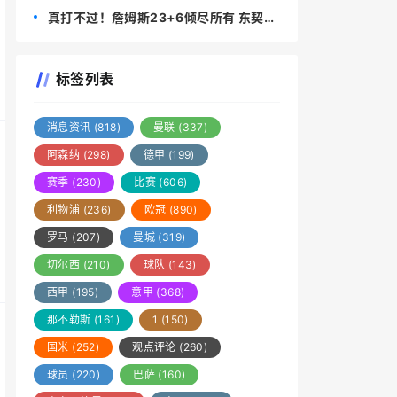
不是终点，必须学会多线作战
真打不过！詹姆斯23+6倾尽所有 东契奇
快回来吧
标签列表
消息资讯
(818)
曼联
(337)
阿森纳
(298)
德甲
(199)
赛季
(230)
比赛
(606)
利物浦
(236)
欧冠
(890)
罗马
(207)
曼城
(319)
切尔西
(210)
球队
(143)
西甲
(195)
意甲
(368)
那不勒斯
(161)
1
(150)
国米
(252)
观点评论
(260)
球员
(220)
巴萨
(160)