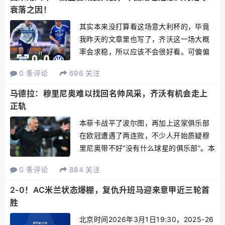
衰落之因！
其实本来没打算看这场意大利杯的，毕竟
我昨天的文章里也写了，齐沃这一场大概
率会求稳，所以应该不会很好看。可偏偏
不争气的还是4点之前就醒了，秉着“来都
0 条评论
696 关注
来了”的原则，想着既然醒了就看一下，万
一有惊喜呢。结果看了一会就后悔了，最
马德拉：穆里尼奥难以找回名帅风采，齐沃有机会走上
后看了半场就去睡了。...
正轨
本菲卡战平了波尔图，再加上这家俱乐部
在欧冠遭遇了两连败，不少人开始质疑穆
里尼奥带不好“没有什么球星的俱乐部”。本
菲卡队名宿马德拉谈论了球队的状况，他
0 条评论
884 关注
理解穆帅的处境，本身魔力鸟作为救火教
练重返老东家，双方都没有做好准备。再
2-0！AC米兰状态爆棚，复仇升班马迎来意甲近三轮首
者，目前本菲卡的阵容...
胜
北京时间2026年3月1日19:30，2025-26