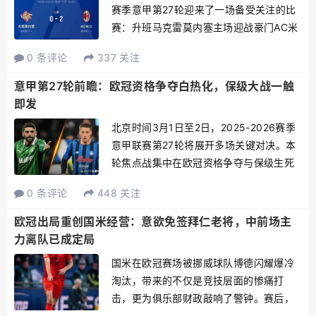
赛季意甲第27轮迎来了一场备受关注的比
赛：升班马克雷莫内塞主场迎战豪门AC米
兰。这场比赛对于AC米兰而言，意义非
0 条评论
337 关注
凡，因为两队的恩怨由来已久。本赛季
初，AC米兰在意甲首轮主场就以1-2败给
意甲第27轮前瞻：欧冠资格争夺白热化，保级大战一触
了...
即发
北京时间3月1日至2日，2025-2026赛季
意甲联赛第27轮将展开多场关键对决。本
轮焦点战集中在欧冠资格争夺与保级生死
战两大主题，罗马与尤文图斯的直接对话
0 条评论
448 关注
将直接影响前四格局，而都灵、克雷莫纳
等保级球队则面临抢分压力。以下是四场
欧冠出局重创国米经营：意欲免签拜仁老将，中前场主
焦点比赛的前...
力离队已成定局
国米在欧冠赛场被挪威球队博德闪耀爆冷
淘汰，带来的不仅是竞技层面的惨痛打
击，更为俱乐部财政敲响了警钟。赛后，
无论是球队往昔传承的名宿贝尔戈米还是