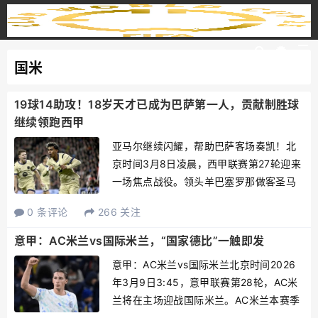
国米
19球14助攻！18岁天才已成为巴萨第一人，贡献制胜球
继续领跑西甲
亚马尔继续闪耀，帮助巴萨客场奏凯！北
京时间3月8日凌晨，西甲联赛第27轮迎来
一场焦点战役。领头羊巴塞罗那做客圣马
梅斯球场挑战硬骨头毕尔巴鄂竞技。凭借
0 条评论
266 关注
下半场亚马尔的一记曼妙弧线球，巴萨客
场1比0艰难取胜，在拿下各项赛事四连胜
意甲：AC米兰vs国际米兰，“国家德比”一触即发
的同时，继续以4分...
意甲：AC米兰vs国际米兰北京时间2026
年3月9日3:45，意甲联赛第28轮，AC米
兰将在主场迎战国际米兰。AC米兰本赛季
的表现非常出色，27轮联赛过后，取得了