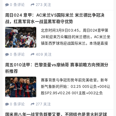
0 条评论
273 关注
16胜9平2负的成绩，以57个积分排名联赛
次席，目前虽然身处欧冠区，但与本场
周日024 意甲：AC米兰VS国际米兰 米兰德比争冠决
对...
战，红黑军背水一战蓝黑军稳守优势
北京时间3月9日03:45，周日024意甲第
28轮迎来万众瞩目的米兰德比，AC米兰坐
镇圣西罗球场迎战国际米兰。本场是直接
决定意甲争冠走势的巅峰对决，AC米兰暂
0 条评论
409 关注
列联赛第二，落后榜首国米10分，唯有取
胜才能保留争冠希望，主场背水一战战意
周五010法甲：巴黎圣曼vs摩纳哥 赛事前瞻方向预测分
拉满；国...
析推荐
赛事背景与争冠形势年前完美收官，新年
新气象新的开始：02.25 005让负+006让
胜SP2.95√02.26 001主胜+002让负
SP2.45√02.27 010让负+015让胜
0 条评论
277 关注
SP3.50√02.28 017让负+021主负
SP3.0...
国米用八年一战宣告既要又要，不团结也是意大利足球