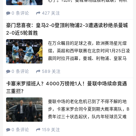
分榜上与阿森纳的差距缩小到2分。这是塞
0 条评论
427 关注
梅尼奥加盟曼城后的第7场英超比赛，他的
进球数已经达到4个，另有1次助攻。从伯
豪门悲喜夜：皇马2-0登顶利物浦2-3遭遇读秒绝杀曼城
恩茅斯到曼城，...
2-0近5轮首胜
在万众瞩目的足球之夜，欧洲赛场星光熠
熠，英超和西甲联赛在北京时间1月25日凌
晨同时拉开战幕，曼城、利物浦、皇家马
德里三大豪门劲旅轮番登场，为球迷们奉
0 条评论
589 关注
献了一场场扣人心弦的精彩对决。率先出
战的曼城，坐镇主场迎战深陷降级泥潭的
卡塞米罗接班人？4000万镑抢1人！曼联中场续命竟遇
狼队。尽管狼队本赛季...
三重拦？
曼联中场的老化危机已到了不得不解的地
步，卡塞米罗合同今夏到期大概率离队，B
费年过三十状态起伏，队内年轻球员又难
以挑大梁，中场断层让球队重建步伐受
0 条评论
159 关注
阻，补强中场也因此成为英力士集团的核