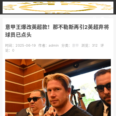
意甲王爆改英超款！那不勒斯再引2英超弃将
球员已点头
时间：2025-06-19
作者：admin
分类：
意甲
浏览：312
评
论：0