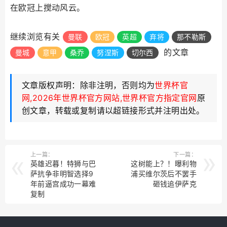
在欧冠上搅动风云。
继续浏览有关
曼联
欧冠
英超
弃将
那不勒斯
的文章
曼城
意甲
桑乔
努涅斯
切尔西
文章版权声明：除非注明，否则均为
世界杯官
网,2026年世界杯官方网站,世界杯官方指定官网
原
创文章，转载或复制请以超链接形式并注明出处。
上一篇：
下一篇：
英雄迟暮！特狮与巴
这树能上？！曝利物
萨抗争非明智选择9
浦买维尔茨后不罢手
年前逼宫成功一幕难
砸钱追伊萨克
复制