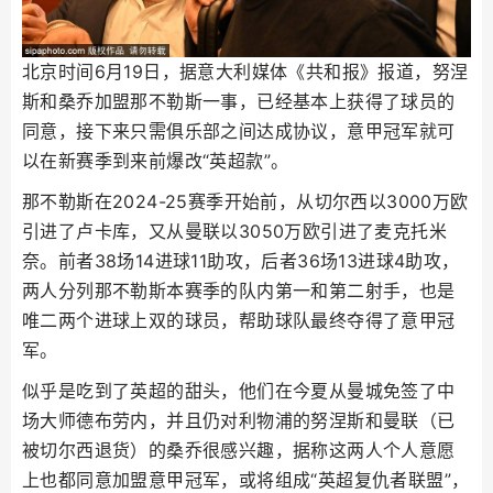
北京时间6月19日，据意大利媒体《共和报》报道，努涅
斯和桑乔加盟那不勒斯一事，已经基本上获得了球员的
同意，接下来只需俱乐部之间达成协议，意甲冠军就可
以在新赛季到来前爆改“英超款”。
那不勒斯在2024-25赛季开始前，从切尔西以3000万欧
引进了卢卡库，又从曼联以3050万欧引进了麦克托米
奈。前者38场14进球11助攻，后者36场13进球4助攻，
两人分列那不勒斯本赛季的队内第一和第二射手，也是
唯二两个进球上双的球员，帮助球队最终夺得了意甲冠
军。
似乎是吃到了英超的甜头，他们在今夏从曼城免签了中
场大师德布劳内，并且仍对利物浦的努涅斯和曼联（已
被切尔西退货）的桑乔很感兴趣，据称这两人个人意愿
上也都同意加盟意甲冠军，或将组成“英超复仇者联盟”，