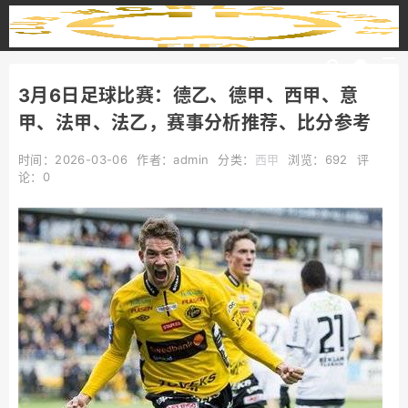
3月6日足球比赛：德乙、德甲、西甲、意
甲、法甲、法乙，赛事分析推荐、比分参考
时间：2026-03-06
作者：admin
分类：
西甲
浏览：692
评
论：0