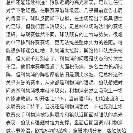
总杯还能延续神迹？狼队近期的高光表现，足以让任何
对手不敢轻视。在联赛深陷降级区、几乎提前宣告出局
的背景下，球队反而卸下包袱，在主场踢出了极具韧性
的足球。但我们要认清现实，足总杯单场淘汰制的赛场
逻辑，与联赛截然不同，球队既有的士气与势头，很难
简单平移到杯赛赛场，更无法掩盖整体实力的差距。可
能很多球迷会吐槽，利物浦太拉胯，斯洛特带队虎头蛇
尾，但大家千万别忘了，利物浦的问题是状态的持续性
不足。他们本赛季遭遇了大面积伤病，多名主力长期缺
阵，但利物浦的阵容厚度依旧是顶尖水准。足总杯这种
关乎荣誉的赛事，从来都是利物浦的强项。狼队想短时
间双杀利物浦根本就不现实，利物浦必然会吸取上一场
的惨痛教训。初开客让1.25，当前退1球，初始态度和上
次联赛交手持平，近况还是利物浦更优，不过受到上场
联赛交手利物浦被狼队爆冷和狼队近期面对强队的高光
表现，狼队有强题材拉力支撑，盘面后期回调对利物浦
做示弱降温，欧指541的结构，偏缓冲顺分布，客胜初始