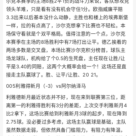
尔克本赛季的主场8胜2平1负的战斗力来说，客队想攻克
领头羊难，只是看有没有机会守住1分。欧指威廉平赔
3.3出来以后基本没什么动静，主胜也和楼上的埃弗斯堡
一样，拉的有点高了，沙尔克想拿下比赛也不轻松。本
场保守看就是个双平格局。值得注意的一个点，沙尔克
本赛季在主场的8场胜利中有7场打出让平。德乙挨着的
两场多数是交叉盘，本场比赛沙尔克积分榜首，球队主
场龙球队，机构给了个0.5的生死盘，主任现在让胜/让
平是3.40的同赔，这两个大概率会给一个！这场还是直
接走主队赢球了。胜、让平/让胜、20 21。
005利雅得新月（-3）vs阿尔纳泽马
利雅德新月最近状态并不好，现在来到联赛第三位，距
离第一的利雅得胜利有3分的差距，上次交手利雅新月4
比2拿下，这场比赛给到利雅新月3球的起步，现在降到
2.75球。没必要过多考虑，这场主队赢球是基础，主队
虽然数据走弱，但依然具备门槛阻力，有阻力有降温，