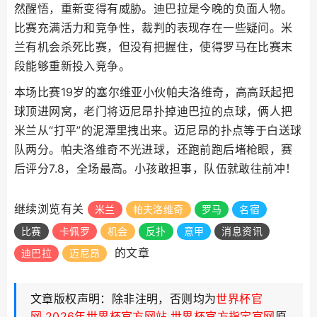
然醒悟，重新变得有威胁。迪巴拉是今晚的负面人物。
比赛充满活力和竞争性，裁判的表现存在一些疑问。米
兰有机会杀死比赛，但没有把握住，使得罗马在比赛末
段能够重新投入竞争。
本场比赛19岁的塞尔维亚小伙帕夫洛维奇，高高跃起把
球顶进网窝，老门将迈尼昂扑掉迪巴拉的点球，俩人把
米兰从“打平”的泥潭里拽出来。迈尼昂的扑点等于白送球
队两分。帕夫洛维奇不光进球，还跑前跑后堵枪眼，赛
后评分7.8，全场最高。小孩敢担事，队伍就敢往前冲！
继续浏览有关
米兰
帕夫洛维奇
罗马
名宿
比赛
卡佩罗
机会
反扑
意甲
消息资讯
的文章
迪巴拉
迈尼昂
文章版权声明：除非注明，否则均为
世界杯官
网,2026年世界杯官方网站,世界杯官方指定官网
原