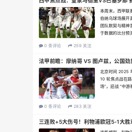
西甲焦点战：皇家马德里VS巴塞罗那 
本周末，西甲联
伯纳乌球场展开
团队默契与精神
于数据的比分预测。
0 条评论
259 关注
法甲前瞻：摩纳哥 VS 图卢兹，公国
北京时间 2025 
10 轮焦点战在
场”，迎战 “中游
0 条评论
283 关注
三连败+5大伤号！利物浦欧冠5-1大