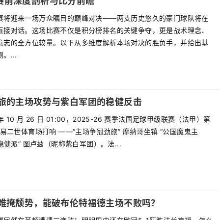
赛前深度剖析与比分前瞻
赛将迎来一场万众瞩目的巅峰对决——两支历史悠久的豪门球队将在
直接对话。这场比赛不仅是积分榜排名的关键争夺，更是战术理念、
意志的全方位较量。以下从多维度解析本场对决的胜负手，并给出基
...
劲旅的主场攻势与紫白军团的稳健反击
年 10 月 26 日 01:00，2025-26 赛季法国足球甲级联赛（法甲）第
路易二世体育场打响 ——“主场争冠劲旅” 摩纳哥坐镇 “公国魔鬼主
稳健派” 图卢兹（昵称紫白军团）。法...
胜难掩颓势，能破布伦特福德主场不败吗？