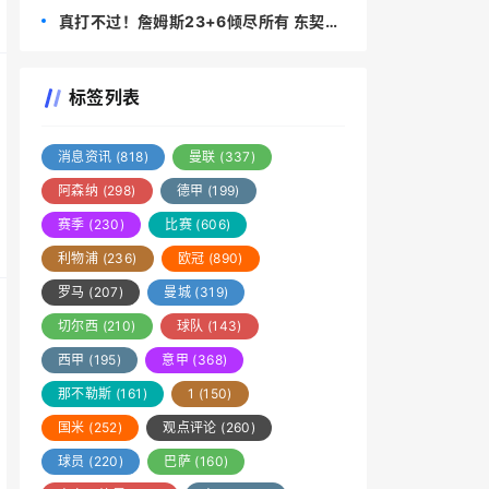
不是终点，必须学会多线作战
真打不过！詹姆斯23+6倾尽所有 东契奇
快回来吧
标签列表
消息资讯
(818)
曼联
(337)
阿森纳
(298)
德甲
(199)
赛季
(230)
比赛
(606)
利物浦
(236)
欧冠
(890)
罗马
(207)
曼城
(319)
切尔西
(210)
球队
(143)
西甲
(195)
意甲
(368)
那不勒斯
(161)
1
(150)
国米
(252)
观点评论
(260)
球员
(220)
巴萨
(160)