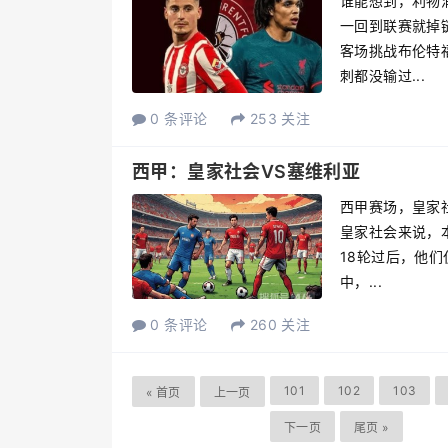
谁能想到，利物
一回到联赛就掉
客场挑战布伦特
刺都没输过...
0 条评论
253 关注
西甲：皇家社会VS塞维利亚
西甲赛场，皇家社
皇家社会来说，
18轮过后，他们
中，...
0 条评论
260 关注
101
102
103
« 首页
上一页
下一页
尾页 »