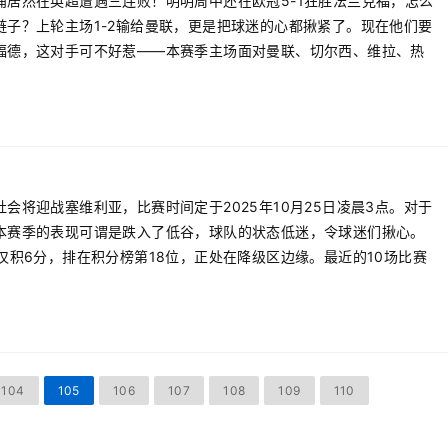
浦居然在英超遭遇三连败！明明周中还在欧冠5-1狂胜法兰克福，怎么
链子？上轮主场1-2输给曼联，更是把球迷的心都揪紧了。现在他们要
福德，这对手可不好惹——本赛季主场面对曼联、切尔西、维拉、热
会将迎战塞维利亚，比赛时间定于2025年10月25日凌晨3点。对于
本赛季的表现可谓是跌入了低谷，球队的状态低迷，令球迷们揪心。
仅积6分，排在积分榜第18位，正处在降级区边缘。最近的10场比赛
104
105
106
107
108
109
110