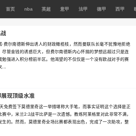
首页
nba
英超
意甲
法甲
德甲
西甲
挑战
诺·费尔南德斯伸出诱人的财政橄榄枝，然而曼联队长毫不犹豫地拒绝
。尽管金钱的诱惑巨大，但费尔南德斯内心怀揣的梦想远超过只是连
或勉强进入积分榜前半区。他渴望的不仅仅是一个没有欧战对手的赛
..
却展现顶级水准
夏天免费签下莫德里奇这一举措堪称大手笔，而事实证明这个选择是正
比赛中，米兰2:2战平比萨是一次遗憾。教练阿莱格里对此非常不满，
发生的。然而，莫德里奇全场比赛都表现出色，完成了一次助攻，整