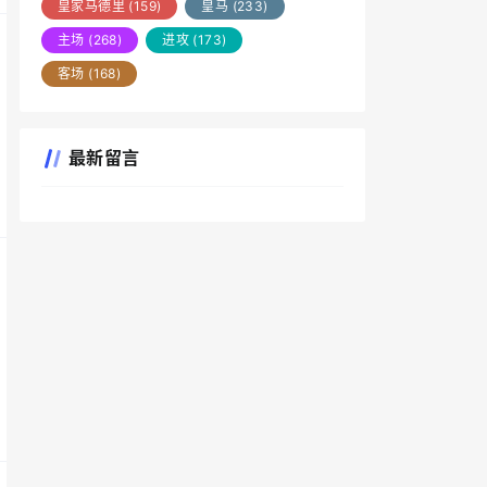
皇家马德里
(159)
皇马
(233)
主场
(268)
进攻
(173)
客场
(168)
最新留言