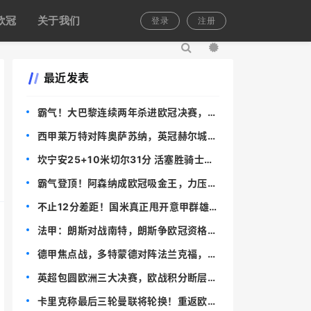
欧冠
关于我们
登录
注册
最近发表
霸气！大巴黎连续两年杀进欧冠决赛，王
朝雏形已现
西甲莱万特对阵奥萨苏纳，英冠赫尔城迎
战米尔沃尔，比分预测与赛事分析
坎宁安25+10米切尔31分 活塞胜骑士总
分2-0
霸气登顶！阿森纳成欧冠吸金王，力压拜
仁巴黎，奖金预估超 1.28 亿镑
不止12分差距！国米真正甩开意甲群雄，
早已不在积分榜表面！
法甲：朗斯对战南特，朗斯争欧冠资格，
南特保级生死战，比分预测
德甲焦点战，多特蒙德对阵法兰克福，深
度分析与赛果预测
英超包圆欧洲三大决赛，欧战积分断层第
一，拿下5+1个欧冠席位
卡里克称最后三轮曼联将轮换！重返欧冠