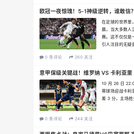
欧冠一夜惊瑰！5-1神级逆转，谁敢信
在足球的世界里，
晨，当大多数人
赛。这不仅仅是
引人注目的无疑是.
0 条评论
260 关注
意甲保级关键战！维罗纳 VS 卡利亚里
10 月 26 
蒂球场迎战卡利
差 3 分，主场
0 条评论
244 关注