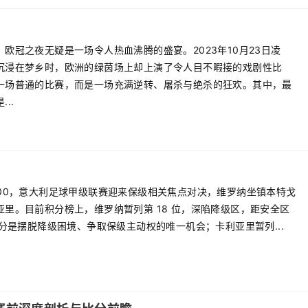
？
欧冠之夜无疑是一场令人热血沸腾的盛宴。2023年10月23日凌
沉浸在梦乡时，欧洲的绿茵场上却上演了令人目不暇接的戏剧性比
一场普通的比赛，而是一场充满逆转、屠杀与绝杀的狂欢。其中，最
..
日 22:00，意大利足球甲级联赛迎来保级相关焦点对决，维罗纳坐镇本特戈
亚里。目前积分榜上，维罗纳暂列第 18 位，深陷降级区，距安全区
抢分是摆脱降级困境、争取保级主动权的唯一机会；卡利亚里暂列...