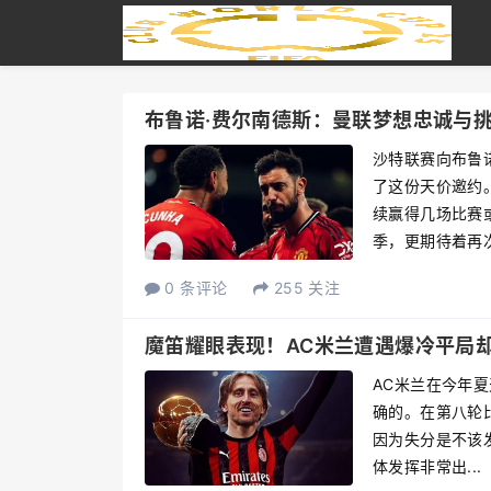
布鲁诺·费尔南德斯：曼联梦想忠诚与
沙特联赛向布鲁
了这份天价邀约
续赢得几场比赛
季，更期待着再次.
0 条评论
255 关注
魔笛耀眼表现！AC米兰遭遇爆冷平局
AC米兰在今年
确的。在第八轮
因为失分是不该
体发挥非常出...