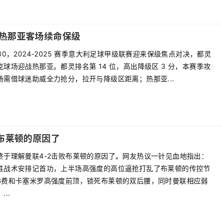
热那亚客场续命保级
 19:30，2024-2025 赛季意大利足球甲级联赛迎来保级焦点对决，都灵
球场迎战热那亚。都灵排名第 14 位，高出降级区 3 分，本赛季攻
场需借球迷助威全力抢分，拉开与降级区距离；热那亚...
布莱顿的原因了
终于理解曼联4-2击败布莱顿的原因了。网友热议一针见血地指出：
胜战术安排记首功，上半场高强度的高位逼抢打乱了布莱顿的传控节
B费和卡塞米罗高强度前顶，锁死布莱顿的双后腰，同时曼联相应弱
..