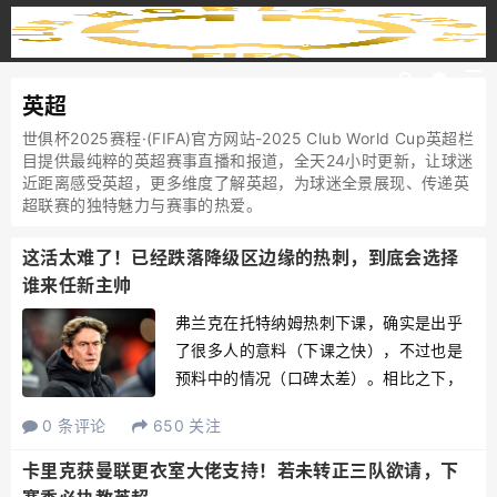
英超
世俱杯2025赛程·(FIFA)官方网站-2025 Club World Cup英超栏
目提供最纯粹的英超赛事直播和报道，全天24小时更新，让球迷
近距离感受英超，更多维度了解英超，为球迷全景展现、传递英
超联赛的独特魅力与赛事的热爱。
这活太难了！已经跌落降级区边缘的热刺，到底会选择
谁来任新主帅
弗兰克在托特纳姆热刺下课，确实是出乎
了很多人的意料（下课之快），不过也是
预料中的情况（口碑太差）。相比之下，
他在这家球会打出的战绩，特别是英超方
0 条评论
650 关注
面的表现真的是太糟糕，目前也是来到了
降级区的附近，这是任何人都不可能会接
卡里克获曼联更衣室大佬支持！若未转正三队欲请，下
受的情况。在上个赛季热刺...