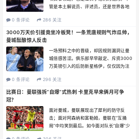
管是本土解说员、评述员，还是世界各地
的专业人士，大部分都对阿尔特塔送出了
0 条评论
286 关注
赞美。他们打出了坚定防守，在对手掉链
子时，自己也能够咬紧牙关解除问题，保
3000万天价引援竟坐冷板凳！一条荒唐规则气炸瓜帅，
持领先的优势。这就是这支...
曼城酝酿惊人反击
一场预料之中的晋级，却因规则漏洞让曼
城倍感苦涩。俱乐部早早敲定、斥资3000
万英镑引入的后防新星格伊，仅仅因为注
册晚了七天，便被硬生生挡在联赛杯决赛
0 条评论
296 关注
大门之外。这笔重要投资原本是为关键战
役准备的即战力，如今却因僵化条款沦为
比赛日：曼联强拆“自爆”式热刺 卡里克早来俩月可争
尴尬看客。瓜迪奥拉的...
冠？
面对曼城，曼联展现出了犀利的防守反
击；面对阿森纳和富勒姆，曼联在“互捅
局”中均笑到最后。如今面对队长“自爆”少
打一人的热刺，红魔又露了一手拆解密集
0 条评论
306 关注