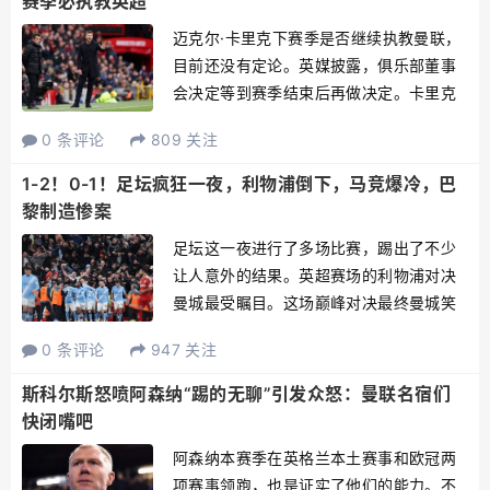
赛季必执教英超
迈克尔·卡里克下赛季是否继续执教曼联，
目前还没有定论。英媒披露，俱乐部董事
会决定等到赛季结束后再做决定。卡里克
一开始肯定只是过渡性角色，但随着他上
0 条评论
809 关注
任后球队一路连胜，现在他留任也可能成
为一个选项。即使卡里克最终带队获得欧
1-2！0-1！足坛疯狂一夜，利物浦倒下，马竞爆冷，巴
冠席位，他也未必一定转...
黎制造惨案
足坛这一夜进行了多场比赛，踢出了不少
让人意外的结果。英超赛场的利物浦对决
曼城最受瞩目。这场巅峰对决最终曼城笑
到了最后。这场比赛占据主场优势的利物
0 条评论
947 关注
浦一度取得领先。索博斯洛伊在第74分钟
的世界波让利物浦掌控主动权。但是，之
斯科尔斯怒喷阿森纳“踢的无聊”引发众怒：曼联名宿们
后利物浦却崩盘了。伯纳...
快闭嘴吧
阿森纳本赛季在英格兰本土赛事和欧冠两
项赛事领跑，也是证实了他们的能力。不