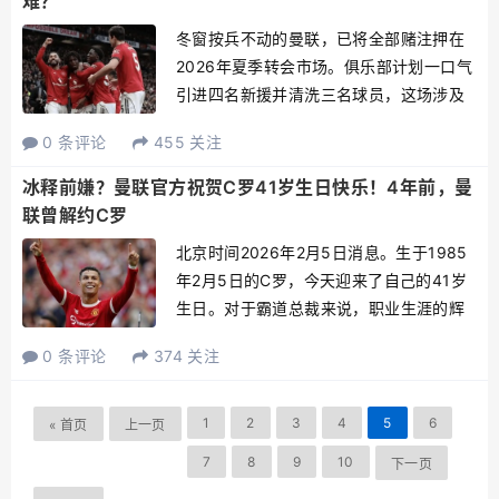
难？
冬窗按兵不动的曼联，已将全部赌注押在
2026年夏季转会市场。俱乐部计划一口气
引进四名新援并清洗三名球员，这场涉及
七人的阵容大换血，标志着球队试图通过
0 条评论
455 关注
激进重组来扭转近年来的颓势。成败与
否，将直接决定红魔未来数年的竞技轨
冰释前嫌？曼联官方祝贺C罗41岁生日快乐！4年前，曼
道。引援清单直指阵容最薄...
联曾解约C罗
北京时间2026年2月5日消息。生于1985
年2月5日的C罗，今天迎来了自己的41岁
生日。对于霸道总裁来说，职业生涯的辉
煌历历在目。作为一个从葡萄牙马德拉岛
0 条评论
374 关注
成长起来的小小少年，到此后一步一步成
长为世界级球星，C罗的每一场比赛都是全
力以赴，每...
1
2
3
4
5
6
« 首页
上一页
7
8
9
10
下一页