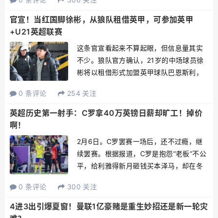
防守的新绝活。卡里克的武器库，到底还
有多少新玩意？炮轰球队还不过瘾，热刺
官宣！当红国脚徐彬，从狼队租借英甲，可参加英甲
队长“自爆”式直红离场...
+U21英超联赛
这条官宣看起来不算起眼，但信息量其实
不少。狼队官方确认，21岁的中场球员徐
彬将以租借形式加盟英甲球队巴恩斯利，
租期持续到本赛季结束。同时，狼队也明
0 条评论
254 关注
确表示，这次外租并不会切断徐彬与U21
梯队的联系，他仍然保留代表狼队U21出
英超历史第一射手：C罗拿40万英镑日薪却旷工！掉价
场比赛的资格。从狼...
啊！
2月6日。C罗罢赛一场后，还不过瘾，继
续罢赛。根据报道，C罗是抱怨“老板”不公
平，给利雅得新月砸钱买本泽马，却在冬
窗不给利雅得胜利买大腿。本泽马加盟利
0 条评论
300 关注
雅得新月就是导火索，但C罗的胃口不只是
一个本泽马，他需要的是更多、更强大
4进3出引爆夏窗！曼联1亿豪赌是重生妙招还是新一轮灾
腿。但根据报道，本...